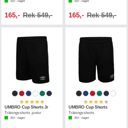
30+
i lager
30+
i lager
165,-
Rek 549,-
165,-
Rek 549,-
Betyg:
5.0 utav 5 stjärnor
Betyg:
4.0 utav 5 st
UMBRO Cup Shorts Jr
UMBRO Cup Shorts
Träningsshorts junior
Träningsshorts
30+
i lager
30+
i lager