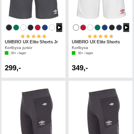
Betyg:
5.0 utav 5 stjärnor
Betyg:
4.3 utav 5 st
UMBRO UX Elite Shorts Jr
UMBRO UX Elite Shorts
Kortbyxa junior
Kortbyxa
30+
i lager
30+
i lager
299,-
349,-