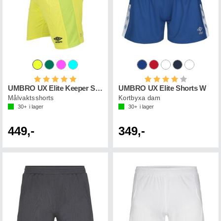
Betyg:
5.0 utav 5 stjärnor
Betyg:
4.0 utav 5 st
UMBRO UX Elite Keeper Shorts
UMBRO UX Elite Shorts W
Målvaktsshorts
Kortbyxa dam
30+
i lager
30+
i lager
449,-
349,-