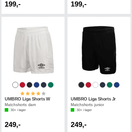
199,-
199,-
Betyg:
4.0 utav 5 stjärnor
UMBRO Liga Shorts W
UMBRO Liga Shorts Jr
Matchshorts dam
Matchshorts junior
30+
i lager
30+
i lager
249,-
249,-