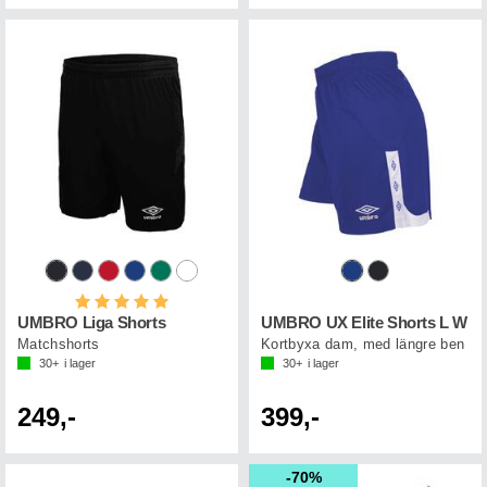
Betyg:
5.0 utav 5 stjärnor
UMBRO Liga Shorts
UMBRO UX Elite Shorts L W
Matchshorts
Kortbyxa dam, med längre ben
30+
i lager
30+
i lager
249,-
399,-
70%