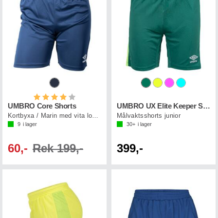
Betyg:
4.0 utav 5 stjärnor
UMBRO Core Shorts
UMBRO UX Elite Keeper Shorts Jr
Kortbyxa / Marin med vita loggor
Målvaktsshorts junior
9
i lager
30+
i lager
60,-
Rek 199,-
399,-