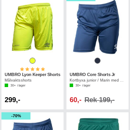
Betyg:
5.0 utav 5 stjärnor
UMBRO Lyon Keeper Shorts
UMBRO Core Shorts Jr
Målvaktsshorts
Kortbyxa junior / Marin med vita loggor
30+
i lager
30+
i lager
299,-
60,-
Rek 199,-
70%