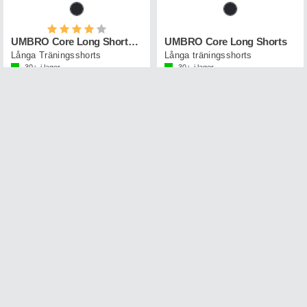
Betyg:
4.0 utav 5 stjärnor
UMBRO Core Long Shorts Jr
UMBRO Core Long Shorts
Långa Träningsshorts
Långa träningsshorts
30+
i lager
30+
i lager
379,-
399,-