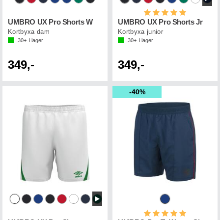
Betyg:
5.0 utav 5 st
UMBRO UX Pro Shorts W
UMBRO UX Pro Shorts Jr
Kortbyxa dam
Kortbyxa junior
30+
i lager
30+
i lager
349,-
349,-
40%
Betyg:
5.0 utav 5 st