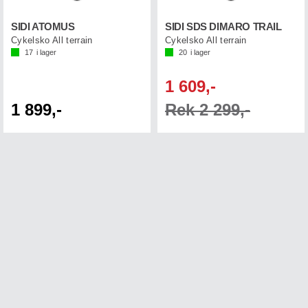
SIDI ATOMUS
SIDI SDS DIMARO TRAIL
Cykelsko All terrain
Cykelsko All terrain
17
i lager
20
i lager
1 609,-
1 899,-
Rek 2 299,-
Få nyheter per e-post.
Vanliga frågor
Registrera
Avsluta
Kontakta oss
Returer
Samarbeten