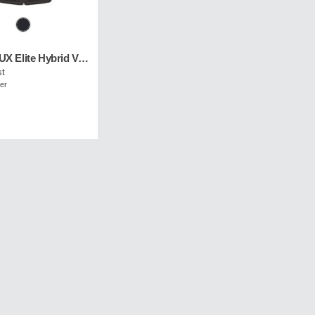
UMBRO UX Elite Hybrid Vest
st
ger