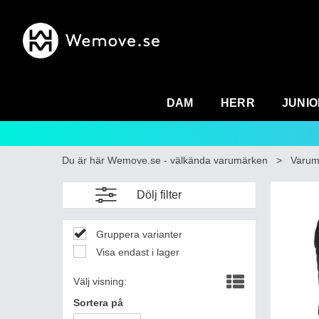
DAM
HERR
JUNIO
Du är här
Wemove.se - välkända varumärken
>
Varum
Dölj filter
Gruppera varianter
Visa endast i lager
Välj visning:
Sortera på