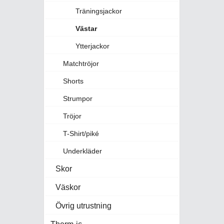
Träningsjackor
Västar
Ytterjackor
Matchtröjor
Shorts
Strumpor
Tröjor
T-Shirt/piké
Underkläder
Skor
Väskor
Övrig utrustning