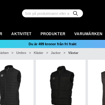
R
AKTIVITET
PRODUKTER
VARUMÄRKEN
Du är
499
kronor från fri frakt
ärken
>
Umbro
>
Kläder
>
Jackor
>
Västar