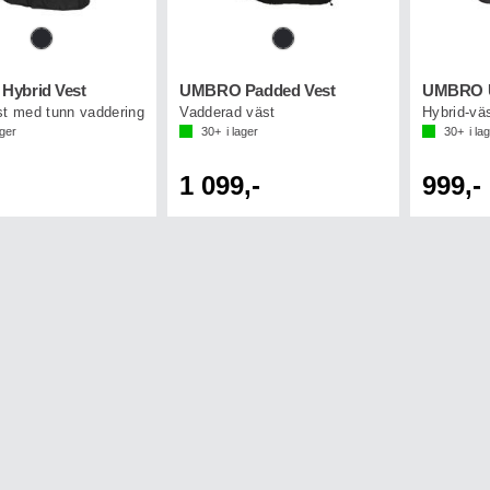
ybrid Vest
UMBRO Padded Vest
st med tunn vaddering
Vadderad väst
Hybrid-vä
ager
30+
i lager
30+
i la
1 099,-
999,-