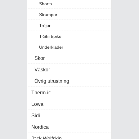
Shorts
Strumpor
Tröjor
T-Shirt/piké
Underkläder
Skor
Väskor
Övrig utrustning
Therm-ic
Lowa
Sidi
Nordica
Jack Wolfskin