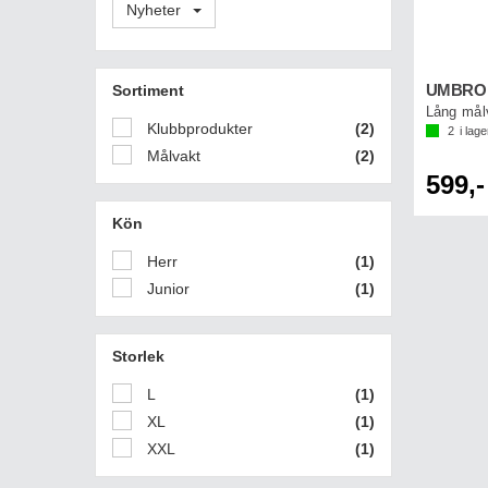
Nyheter
Sortiment
UMBRO G
Lång mål
Klubbprodukter
(2)
2
i lage
Målvakt
(2)
599,-
Kön
Herr
(1)
Junior
(1)
Storlek
L
(1)
XL
(1)
XXL
(1)