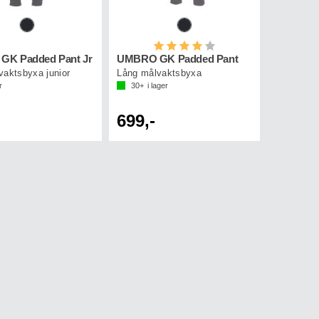
Betyg:
4.0 utav 5 stjärnor
K Padded Pant Jr
UMBRO GK Padded Pant
vaktsbyxa junior
Lång målvaktsbyxa
r
30+
i lager
699,-