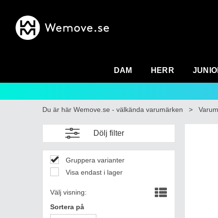
DAM
HERR
JUNIO
Du är här
Wemove.se - välkända varumärken
>
Varum
Dölj filter
Gruppera varianter
Visa endast i lager
Välj visning:
Sortera på