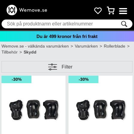
Du är
499
kronor från fri frakt
Wemove.se - välkända varumärken
>
Varumärken
>
Rollerblade
>
Tillbehör
>
Skydd
Filter
30%
30%