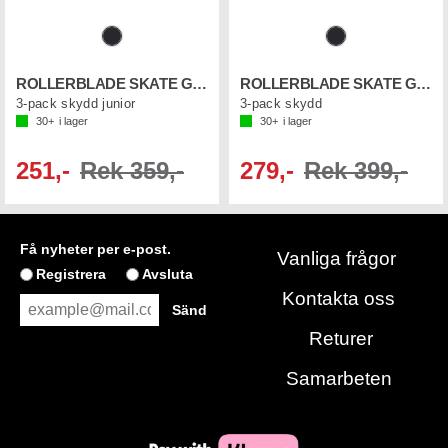
ROLLERBLADE SKATE GEAR JR 3P
ROLLERBLADE SKATE GEAR 3P
3-pack skydd junior
3-pack skydd
30+
i lager
30+
i lager
251,-
Rek 359,-
279,-
Rek 399,-
Få nyheter per e-post.
Vanliga frågor
Registrera
Avsluta
Kontakta oss
Returer
Samarbeten