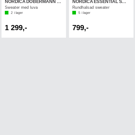
NORDICA DOBERMANN SCUBA
NORDICA ESSENTIAL SWEATSHIRT
Sweater med luva
Rundhalsad sweater
2
i lager
5
i lager
1 299,-
799,-
Få nyheter per e-post.
Vanliga frågor
Registrera
Avsluta
Kontakta oss
Returer
Samarbeten