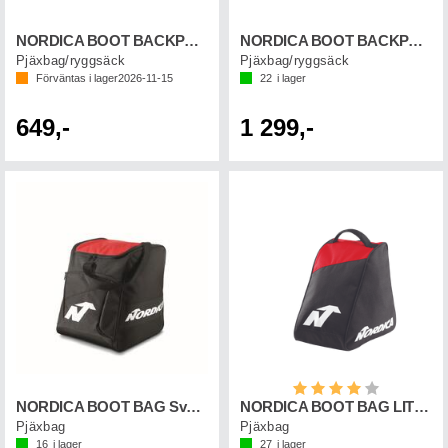
NORDICA BOOT BACKPACK LITE Svart/Röd
NORDICA BOOT BACKPACK Svart/Röd
Pjäxbag/ryggsäck
Pjäxbag/ryggsäck
Förväntas i lager
2026-11-15
22
i lager
649,-
1 299,-
Betyg:
4.0 utav 5 st
NORDICA BOOT BAG Svart/Röd
NORDICA BOOT BAG LITE Svart/Röd
Pjäxbag
Pjäxbag
16
i lager
27
i lager