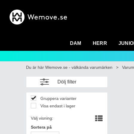
DAM
HERR
JUNIO
Du är här
Wemove.se - välkända varumärken
>
Varum
Dölj filter
Gruppera varianter
Visa endast i lager
Välj visning:
Sortera på