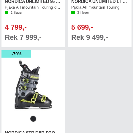
NORDICA UNLIMITED 95 W DYN
NORDICA UNLIMITED LT 130 DYN
Pjäxa All mountain Touring dam
Pjäxa All mountain Touring
2
i lager
3
i lager
4 799,-
5 699,-
Rek 7 999,-
Rek 9 499,-
70%