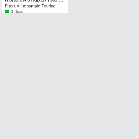
NORDICA STRIDER PRO 130 DYN
Pjäxa All mountain Touring
2
i lager
2 100,-
Rek 6 999,-
Få nyheter per e-post.
Vanliga frågor
Registrera
Avsluta
Kontakta oss
Returer
Samarbeten