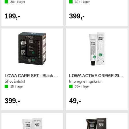
30+
i lager
30+
i lager
199,-
399,-
LOWA CARE SET - Black Edition
LOWA ACTIVE CREME 20ML PFC FREE Transp.
Skovårdskit
Impregneringskräm
15
i lager
30+
i lager
399,-
49,-