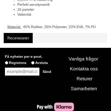
Perfekt aerodynamik
16 paneler
Vattentät
Material:
45% Rubber, 25% Polyester, 23% EVA, 7% PU
Recensioner
Få nyheter per e-post.
Vanliga frågor
Registrera
Avsluta
Kontakta oss
Returer
Samarbeten