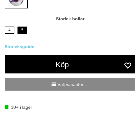
Storlek bollar
4
5
Köp
Välj varianter ...
30+
i lager