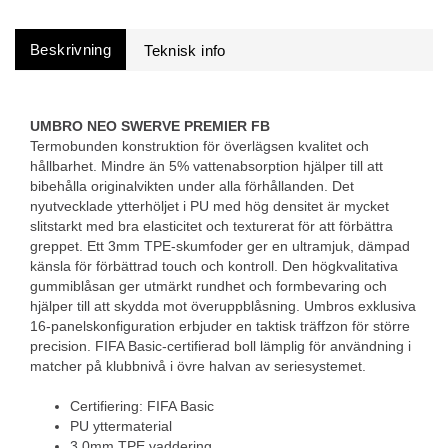
Beskrivning
UMBRO NEO SWERVE PREMIER FB
Termobunden konstruktion för överlägsen kvalitet och
hållbarhet. Mindre än 5% vattenabsorption hjälper till att
bibehålla originalvikten under alla förhållanden. Det
nyutvecklade ytterhöljet i PU med hög densitet är mycket
slitstarkt med bra elasticitet och texturerat för att förbättra
greppet. Ett 3mm TPE-skumfoder ger en ultramjuk, dämpad
känsla för förbättrad touch och kontroll. Den högkvalitativa
gummiblåsan ger utmärkt rundhet och formbevaring och
hjälper till att skydda mot överuppblåsning. Umbros exklusiva
16-panelskonfiguration erbjuder en taktisk träffzon för större
precision. FIFA Basic-certifierad boll lämplig för användning i
matcher på klubbnivå i övre halvan av seriesystemet.
Certifiering: FIFA Basic
PU yttermaterial
3,0mm TPE vaddering