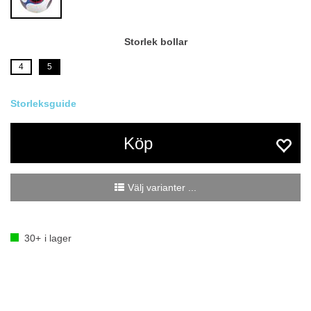
Storlek bollar
4
5
Köp
Välj varianter ...
30+
i lager