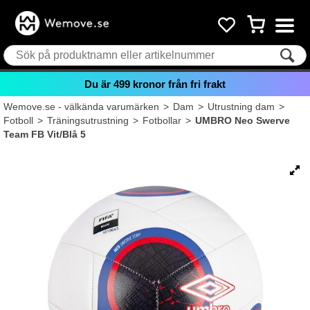
Du är
499
kronor från fri frakt
Wemove.se - välkända varumärken
>
Dam
>
Utrustning dam
>
Fotboll
>
Träningsutrustning
>
Fotbollar
>
UMBRO Neo Swerve
Team FB Vit/Blå 5