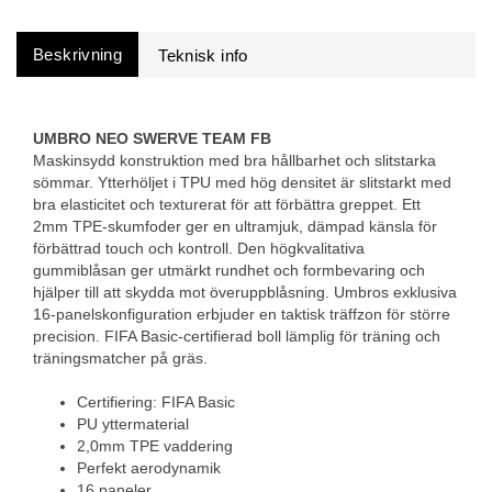
Beskrivning
UMBRO NEO SWERVE TEAM FB
Maskinsydd konstruktion med bra hållbarhet och slitstarka
sömmar. Ytterhöljet i TPU med hög densitet är slitstarkt med
bra elasticitet och texturerat för att förbättra greppet. Ett
2mm TPE-skumfoder ger en ultramjuk, dämpad känsla för
förbättrad touch och kontroll. Den högkvalitativa
gummiblåsan ger utmärkt rundhet och formbevaring och
hjälper till att skydda mot överuppblåsning. Umbros exklusiva
16-panelskonfiguration erbjuder en taktisk träffzon för större
precision. FIFA Basic-certifierad boll lämplig för träning och
träningsmatcher på gräs.
Certifiering: FIFA Basic
PU yttermaterial
2,0mm TPE vaddering
Perfekt aerodynamik
16 paneler