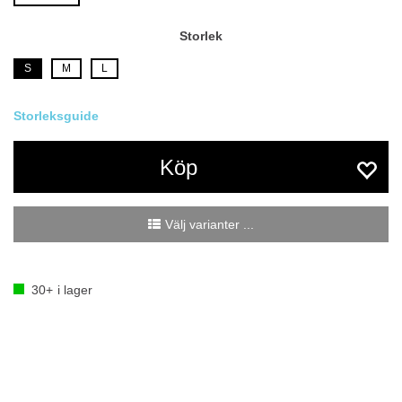
Storlek
S
M
L
Köp
Välj varianter ...
30+
i lager