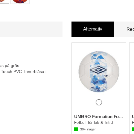
Alternativ
Rec
das på gräs.
t Touch PVC. Innerblåsa i
UMBRO Formation Football
Fotboll för lek & fritid
F
30+
i lager