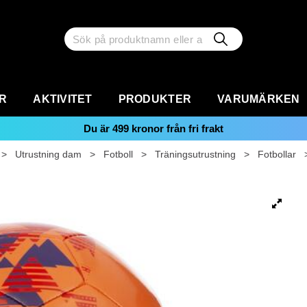
R
AKTIVITET
PRODUKTER
VARUMÄRKEN
Du är
499
kronor från fri frakt
>
Utrustning dam
>
Fotboll
>
Träningsutrustning
>
Fotbollar