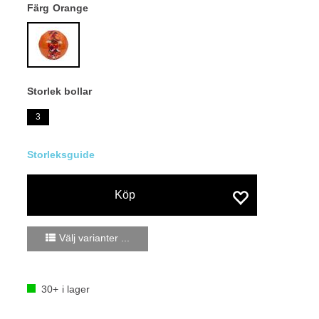
Färg
Orange
Storlek bollar
3
Köp
Välj varianter ...
30+
i lager