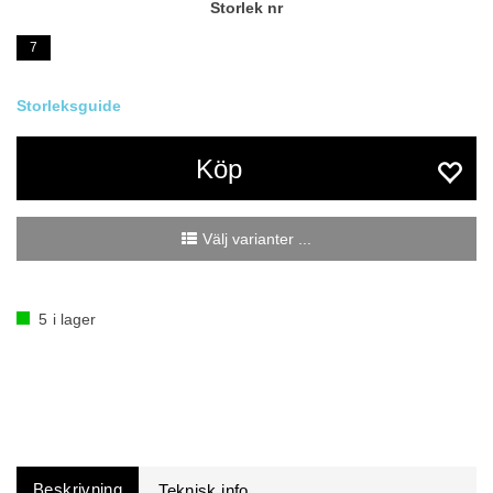
Storlek nr
7
Köp
Välj varianter ...
5
i lager
Beskrivning