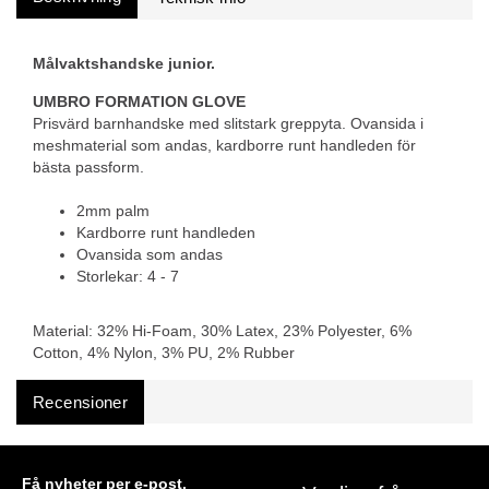
Målvaktshandske junior.
UMBRO FORMATION GLOVE
Prisvärd barnhandske med slitstark greppyta. Ovansida i
meshmaterial som andas, kardborre runt handleden för
bästa passform.
2mm palm
Kardborre runt handleden
Ovansida som andas
Storlekar: 4 - 7
Material: 32% Hi-Foam, 30%
Latex, 23% Polyester, 6%
Cotton, 4% Nylon, 3% PU, 2% Rubber
Recensioner
Få nyheter per e-post.