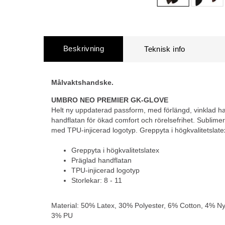
Beskrivning
Målvaktshandske.
UMBRO NEO PREMIER GK-GLOVE
Helt ny uppdaterad passform, med förlängd, vinklad h
handflatan för ökad comfort och rörelsefrihet. Sublime
med TPU-injicerad logotyp. Greppyta i högkvalitetslate
Greppyta i högkvalitetslatex
Präglad handflatan
TPU-injicerad logotyp
Storlekar: 8 - 11
Material: 50%
Latex, 30% Polyester, 6% Cotton, 4% N
3% PU