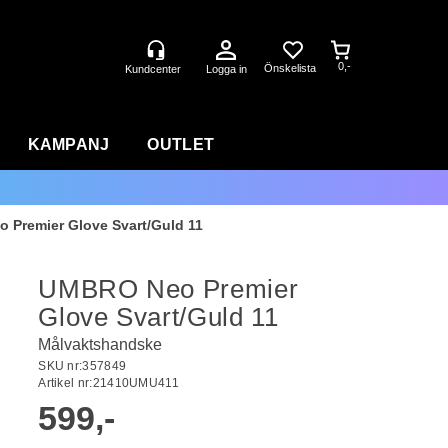
0,-
Logga in
KAMPANJ
OUTLET
 Premier Glove Svart/Guld 11
UMBRO Neo Premier
Glove Svart/Guld 11
Målvaktshandske
SKU nr:
357849
Artikel nr:
21410UMU411
599,-