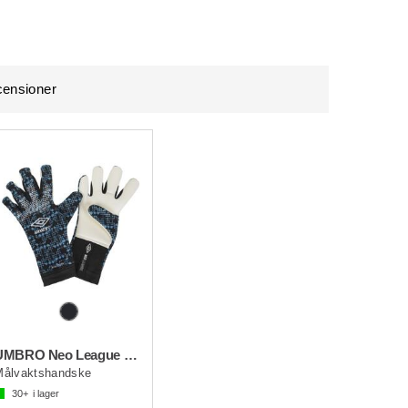
ensioner
UMBRO Neo League Glove
Målvaktshandske
30+
i lager