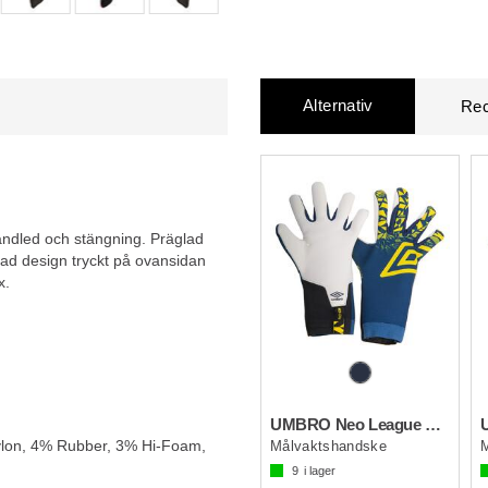
Alternativ
Rec
andled och stängning. Präglad
rad design tryckt på ovansidan
x.
UMBRO Neo League Glove
ylon, 4% Rubber, 3% Hi-Foam,
Målvaktshandske
9
i lager