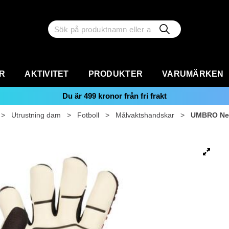
R
AKTIVITET
PRODUKTER
VARUMÄRKEN
Du är
499
kronor från fri frakt
>
Utrustning dam
>
Fotboll
>
Målvaktshandskar
>
UMBRO Neo