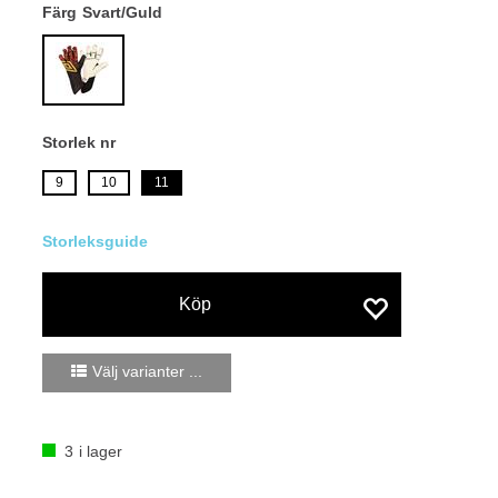
Färg
Svart/Guld
Storlek nr
9
10
11
Köp
Välj varianter ...
3
i lager