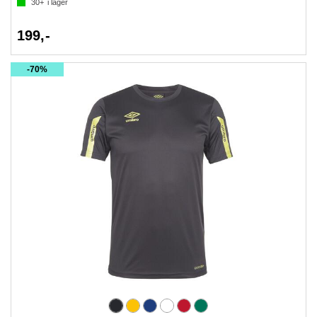
30+
i lager
199,-
70%