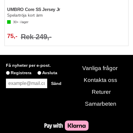
UMBRO Core SS Jersey Jr
Spelartröja kort ärm
30+
i lager
75,-
Rek 249,-
Få nyheter per e-post.
Vanliga frågor
Registrera
Avsluta
Kontakta oss
Returer
Samarbeten