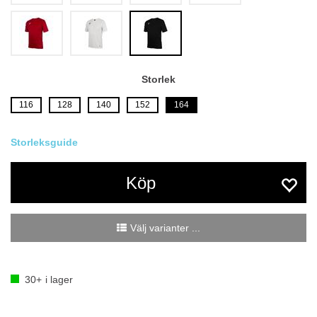
Storlek
116
128
140
152
164
Köp
Välj varianter ...
30+
i lager