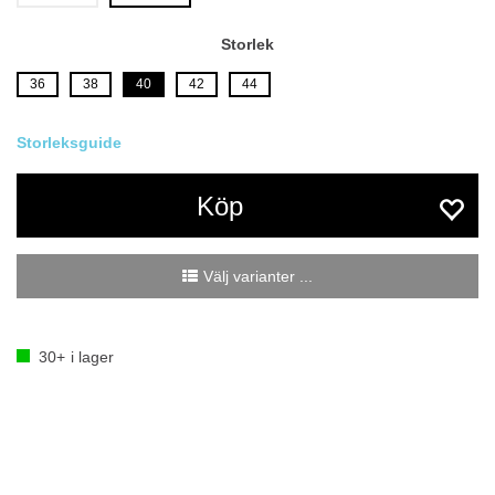
Storlek
36
38
40
42
44
Köp
Välj varianter ...
30+
i lager