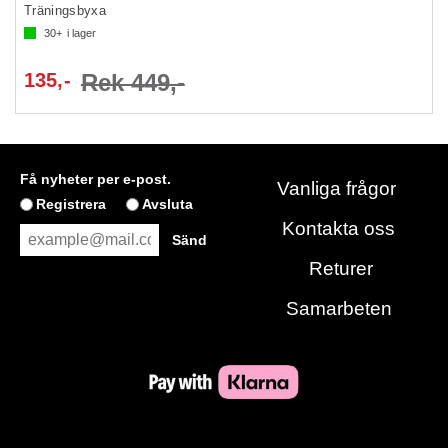
Träningsbyxa
30+
i lager
135,-
Rek 449,-
Få nyheter per e-post.
Vanliga frågor
Registrera
Avsluta
Kontakta oss
Returer
Samarbeten