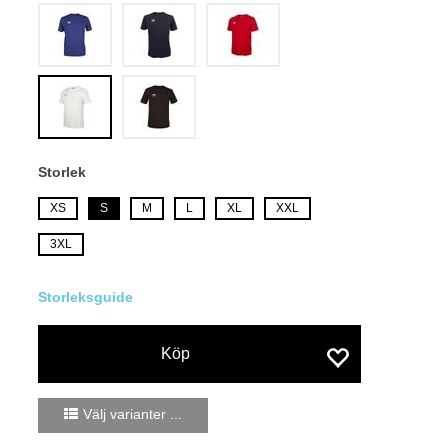
Storlek
XS
S
M
L
XL
XXL
3XL
Köp
Välj varianter ...