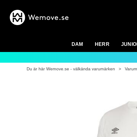
DAM
HERR
JUNIO
Du är här
Wemove.se - välkända varumärken
>
Varum