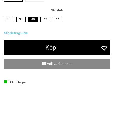
Storlek
36
38
40
42
44
Köp
Välj varianter ...
30+
i lager