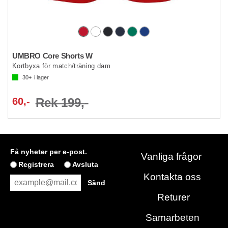
UMBRO Core Shorts W
Kortbyxa för match/träning dam
30+
i lager
60,-
Rek 199,-
Få nyheter per e-post.
Vanliga frågor
Registrera
Avsluta
Kontakta oss
Returer
Samarbeten