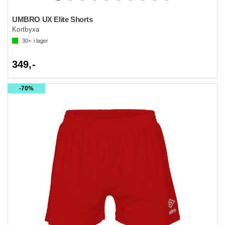
UMBRO UX Elite Shorts
Kortbyxa
30+
i lager
349,-
70%