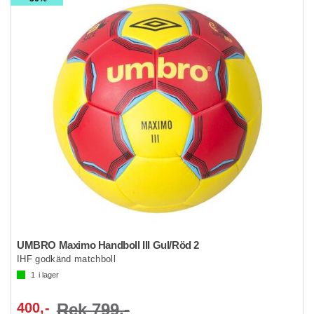
UMBRO Maximo Handboll III Gul/Röd 2
IHF godkänd matchboll
1
i lager
400,-
Rek 799,-