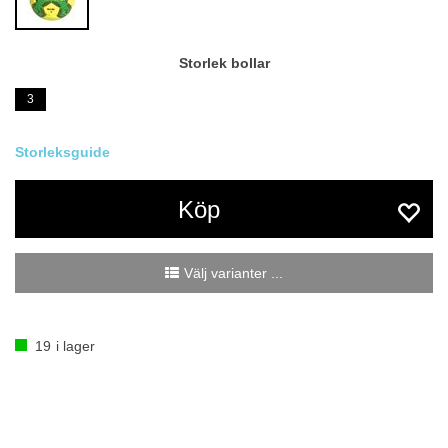
Storlek bollar
3
Köp
Välj varianter ...
19
i lager