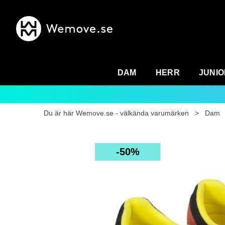
DAM
HERR
JUNIO
Du är här
Wemove.se - välkända varumärken
>
Dam
50%