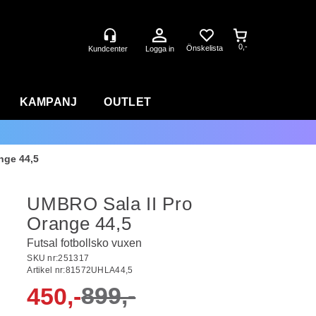
0,-
Logga in
KAMPANJ
OUTLET
nge 44,5
UMBRO Sala II Pro
Orange 44,5
Futsal fotbollsko vuxen
SKU nr:
251317
Artikel nr:
81572UHLA44,5
899,-
450,-