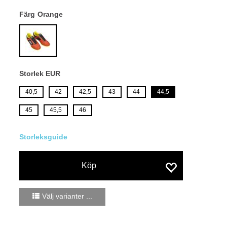
Färg
Orange
Storlek EUR
40,5
42
42,5
43
44
44,5
45
45,5
46
Köp
Välj varianter ...