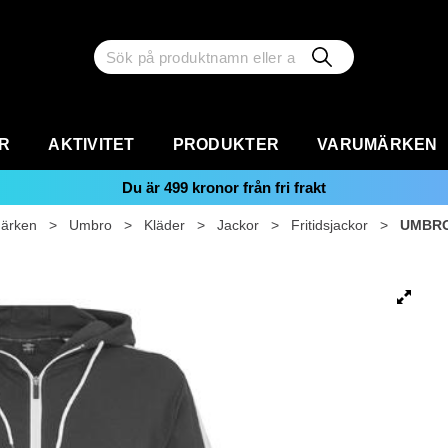
R
AKTIVITET
PRODUKTER
VARUMÄRKEN
Du är
499
kronor från fri frakt
ärken
>
Umbro
>
Kläder
>
Jackor
>
Fritidsjackor
>
UMBRO 