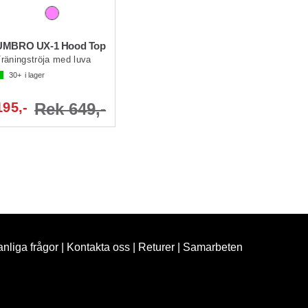
UMBRO UX-1 Hood Top
räningströja med luva
30+
i lager
195,-
Rek 649,-
nliga frågor
|
Kontakta oss
|
Returer
|
Samarbeten