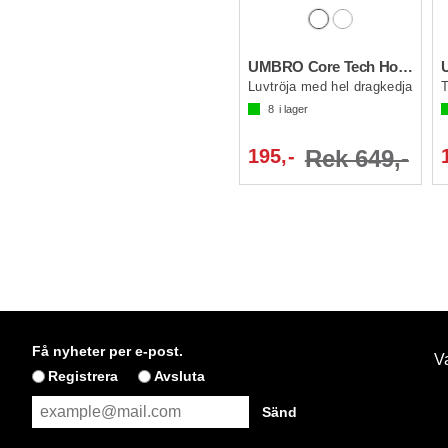
UMBRO Core Tech Hood Zip 19
Luvtröja med hel dragkedja
T
8
i lager
195,-
Rek 649,-
Få nyheter per e-post.
Va
Registrera
Avsluta