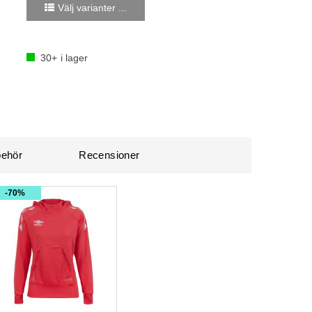
Välj varianter ...
30+
i lager
lbehör
Recensioner
70%