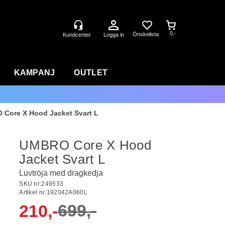
0,-
Logga in
KAMPANJ
OUTLET
Core X Hood Jacket Svart L
UMBRO Core X Hood
Jacket Svart L
Luvtröja med dragkedja
SKU nr:
249533
Artikel nr:
192042A060L
699,-
210,-