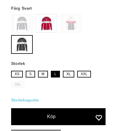
Färg
Svart
Storlek
XS
S
M
L
XL
XXL
3XL
Köp