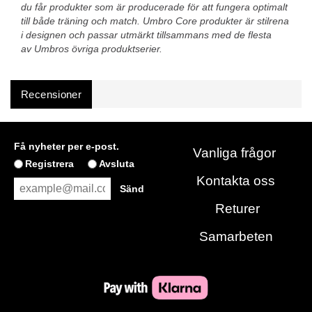
du får produkter som är producerade för att fungera optimalt
till både träning och match. Umbro Core produkter är stilrena
i designen och passar utmärkt tillsammans med de flesta
av Umbros övriga produktserier.
Recensioner
Få nyheter per e-post.
Vanliga frågor
Registrera
Avsluta
Kontakta oss
Returer
Samarbeten