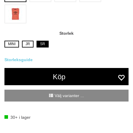
Storlek
MINI
JR
SR
Köp
Välj varianter ...
30+
i lager