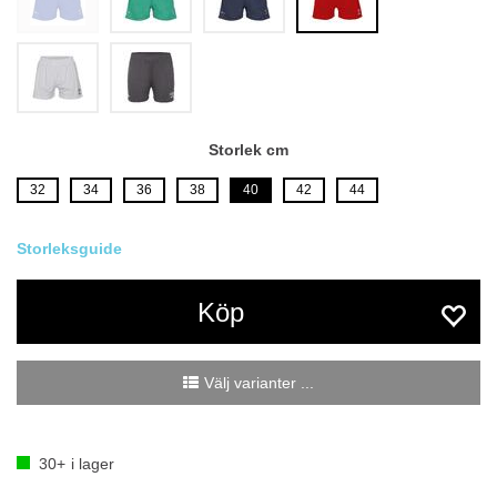
Storlek cm
32
34
36
38
40
42
44
Köp
Välj varianter ...
30+
i lager