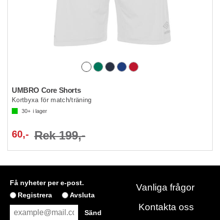
UMBRO Core Shorts
Kortbyxa för match/träning
30+
i lager
60,-
Rek 199,-
Få nyheter per e-post.
Vanliga frågor
Registrera
Avsluta
Kontakta oss