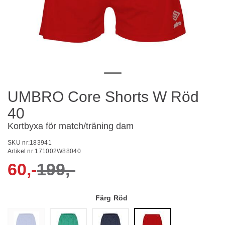
UMBRO Core Shorts W Röd
40
Kortbyxa för match/träning dam
SKU nr:
183941
Artikel nr:
171002W88040
60,-
199,-
Färg
Röd