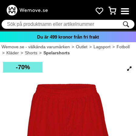
Du är
499
kronor från fri frakt
Wemove.se - välkända varumärken
>
Outlet
>
Lagsport
>
Fotboll
>
Kläder
>
Shorts
>
Spelarshorts
70%