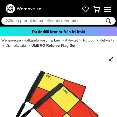
Du är
499
kronor från fri frakt
Wemove.se - välkända varumärken
>
Aktivitet
>
Fotboll
>
Rekvisita
>
Div. rekvisita
>
UMBRO Referee Flag Set