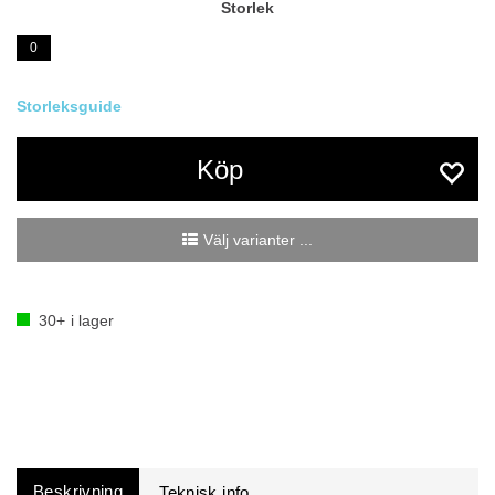
Storlek
0
Köp
Välj varianter ...
30+
i lager
Beskrivning