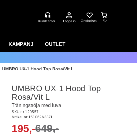
0,-
Logga in
KAMPANJ
OUTLET
>
UMBRO UX-1 Hood Top Rosa/Vit L
UMBRO UX-1 Hood Top
Rosa/Vit L
Träningströja med luva
SKU nr:
129557
Artikel nr:
151062A337L
649,-
195,-