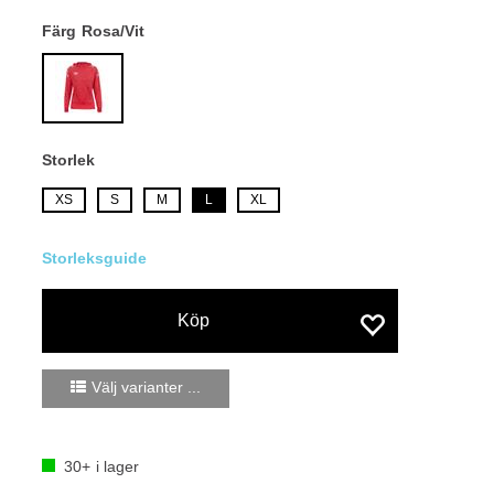
Färg
Rosa/Vit
Storlek
XS
S
M
L
XL
Köp
Välj varianter ...
30+
i lager