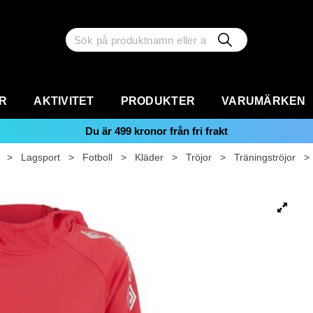
R
AKTIVITET
PRODUKTER
VARUMÄRKEN
Du är
499
kronor från fri frakt
>
Lagsport
>
Fotboll
>
Kläder
>
Tröjor
>
Träningströjor