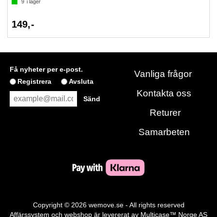
9
i lager
149,-
Få nyheter per e-post.
Vanliga frågor
Registrera
Avsluta
Kontakta oss
Returer
Samarbeten
Copyright © 2026 wemove.se - All rights reserved
Affärssystem
och
webshop
är levererat av
Multicase™ Norge AS