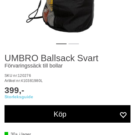
UMBRO Ballsack Svart
Förvaringssäck till bollar
SKU nr:
120276
Artikel nr:
410381980L
399,-
Köp
30+
i lager