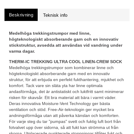
Beskrivning
Medelhöga trekkingstrumpor med linne,
högteknologiskt absorberande garn och en innovativ
stickstruktur, avsedda att användas vid vandring under
varma dagar.
THERM-IC TREKKING ULTRA COOL LINEN-CREW SOCK
Medelhöga trekkingstrumpor som kombinerar linne och
högteknologiskt absorberande garn med en innovativ
struktur, för att erbjuda en perfekt fukthantering, mjukhet och
komfort. Tack vare sin släta yta har linne optimala
andasförmåga, det är antistatiskt och luktfritt samt minimerar
risken för skavsår. Ett bra material att bära i varmt väder.
Deras innovativa Moisture-Vent Technology ger bästa
ventilation och stöd. Free-Air-teknologin ger mycket bra
andningsförmåga utan att påverka känslan och komforten.
För varje steg du tar "pumpas" svett och fuktig luft bort från
fotvalvet upp över sidorna, så att fukt kan strömma ut från
skorna. Utplacerade punkterade stoppningar tillåter fukt och