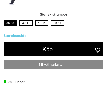
Storlek strumpor
35-38
39-41
42-44
45-47
Köp
Välj varianter ...
30+
i lager