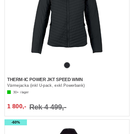
THERM-IC POWER JKT SPEED WMN
Värmejacka (inkl U-pack, exkl.Powerbank)
30+
i lager
1 800,-
Rek 4 499,-
60%