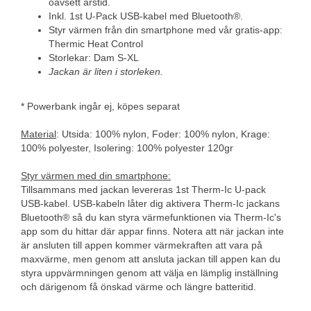
oavsett årstid.
Inkl. 1st U-Pack USB-kabel med Bluetooth®.
Styr värmen från din smartphone med vår gratis-app:
Thermic Heat Control
Storlekar: Dam S-XL
Jackan är liten i storleken.
* Powerbank ingår ej, köpes separat
Material
: Utsida: 100% nylon, Foder: 100% nylon, Krage:
100% polyester, Isolering: 100% polyester 120gr
Styr värmen med din smartphone:
Tillsammans med jackan levereras 1st Therm-Ic U-pack
USB-kabel. USB-kabeln låter dig aktivera Therm-Ic jackans
Bluetooth® så du kan styra värmefunktionen via Therm-Ic's
app som du hittar där appar finns. Notera att när jackan inte
är ansluten till appen kommer värmekraften att vara på
maxvärme, men genom att ansluta jackan till appen kan du
styra uppvärmningen genom att välja en lämplig inställning
och därigenom få önskad värme och längre batteritid.