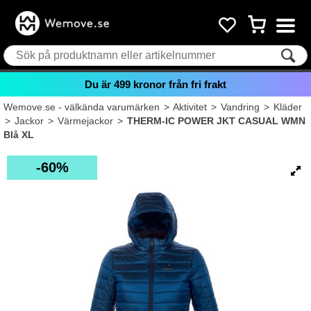
Du är
499
kronor från fri frakt
Wemove.se - välkända varumärken
>
Aktivitet
>
Vandring
>
Kläder
>
Jackor
>
Värmejackor
>
THERM-IC POWER JKT CASUAL WMN
Blå XL
60%