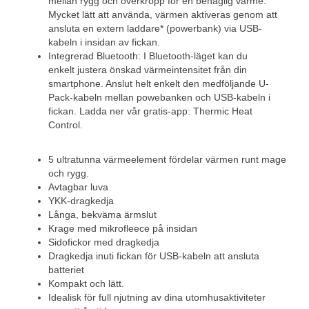
mellan rygg och överkropp för en behaglig värme.
Mycket lätt att använda, värmen aktiveras genom att
ansluta en extern laddare* (powerbank) via USB-
kabeln i insidan av fickan.
Integrerad Bluetooth: I Bluetooth-läget kan du
enkelt justera önskad värmeintensitet från din
smartphone. Anslut helt enkelt den medföljande U-
Pack-kabeln mellan powebanken och USB-kabeln i
fickan. Ladda ner vår gratis-app: Thermic Heat
Control.
5 ultratunna värmeelement fördelar värmen runt mage
och rygg.
Avtagbar luva
YKK-dragkedja
Långa, bekväma ärmslut
Krage med mikrofleece på insidan
Sidofickor med dragkedja
Dragkedja inuti fickan för USB-kabeln att ansluta
batteriet
Kompakt och lätt.
Idealisk för full njutning av dina utomhusaktiviteter