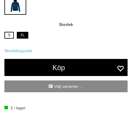
Storlek
S
XL
Köp
Välj varianter ...
3
i lager