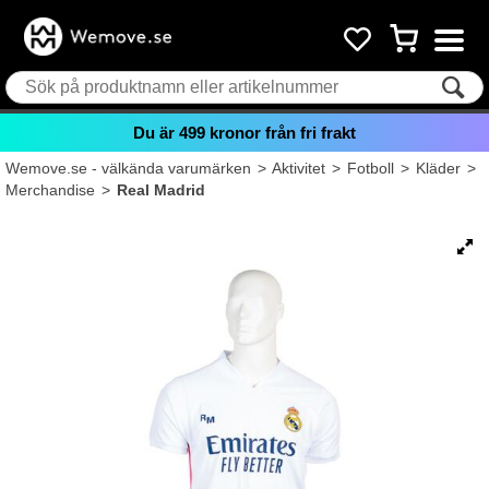
Du är
499
kronor från fri frakt
Wemove.se - välkända varumärken
>
Aktivitet
>
Fotboll
>
Kläder
>
Merchandise
>
Real Madrid