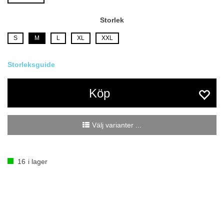
Storlek
S
M
L
XL
XXL
Köp
Välj varianter ...
16
i lager