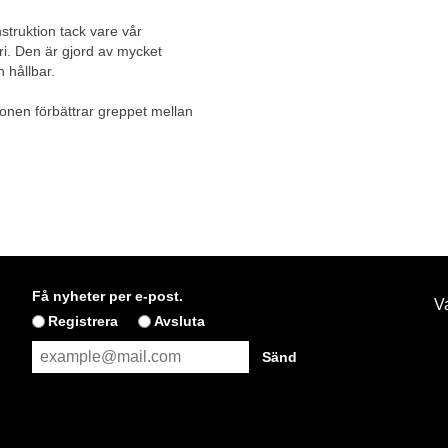
truktion tack vare vår
ori. Den är gjord av mycket
h hållbar.
ionen förbättrar greppet mellan
Få nyheter per e-post.
Va
Registrera
Avsluta