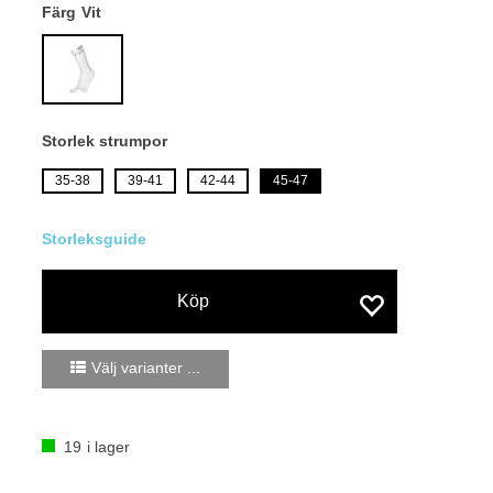
Färg
Vit
Storlek strumpor
35-38
39-41
42-44
45-47
Köp
Välj varianter ...
19
i lager