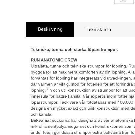
Beskrivning
Tekniska, tunna och starka löparstrumpor.
RUN ANATOMIC CREW
Ultralätta, tunna och tekniska strumpor för löpning. R
byggda för att maximera komforten av din löpning. Alla
förväntas för löpning har integrerats vid utvecklingen
där värmen är viktig, stöd för fotleden för att förhindra
löpning, "in och ut" konstruktion av strumpor för att un
innersula för bättre känsla. Vår expertis inom fötter hjä
löparstrumpor. Tack vare vår fotdatabas med 400.000 
designa en mycket exakt och unik konstruktion med de vi
och känsla.
Bekväma:
sockorna har designats av vår anatomiska 
mikrofilamentpolyamidgarnet och konstruktionen som u
under foten gör dessa strumpor extra bekväma från för