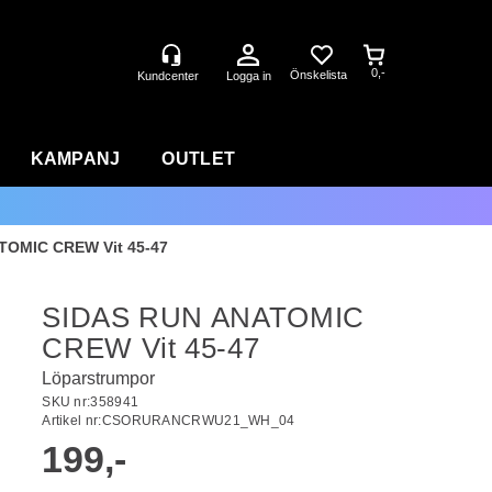
0,-
Logga in
KAMPANJ
OUTLET
TOMIC CREW Vit 45-47
SIDAS RUN ANATOMIC
CREW Vit 45-47
Löparstrumpor
SKU nr:
358941
Artikel nr:
CSORURANCRWU21_WH_04
199,-