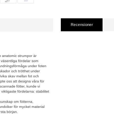
Recensioner
un anatomic strumpor är
 väsentliga fördelar som
, andningsförmåga under foten
 skador och trötthet under
dvika skav mellan fot och
lpte oss att designa våra för
scannade fötter, kunde vi
ktigaste fördelarna: stabilitet
kunskap om fötterna,
ndviker för mycket material
sta början.