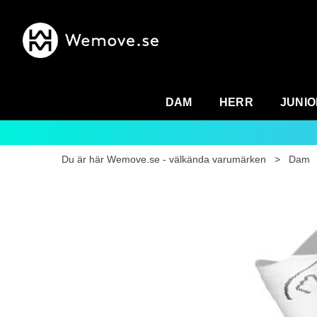
DAM
HERR
JUNIO
Du är här
Wemove.se - välkända varumärken
>
Dam