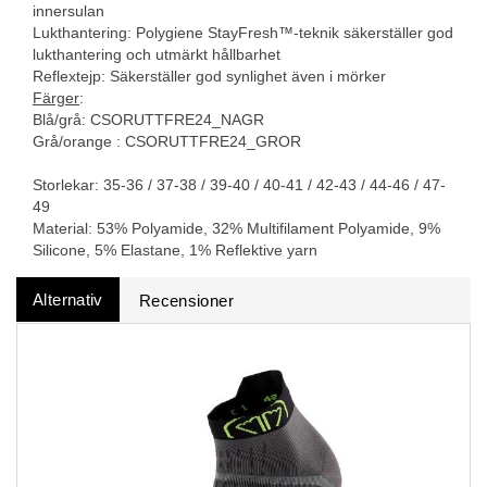
innersulan
Lukthantering: Polygiene StayFresh™-teknik säkerställer god
lukthantering och utmärkt hållbarhet
Reflextejp: Säkerställer god synlighet även i mörker
Färger
:
Blå/grå: CSORUTTFRE24_NAGR
Grå/orange : CSORUTTFRE24_GROR
Storlekar: 35-36 / 37-38 / 39-40 / 40-41 / 42-43 / 44-46 / 47-
49
Material: 53% Polyamide, 32% Multifilament Polyamide, 9%
Silicone, 5% Elastane, 1% Reflektive yarn
Alternativ
Recensioner