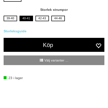
Storlek strumpor
39-40
40-41
42-43
44-46
Köp
Välj varianter ...
23
i lager