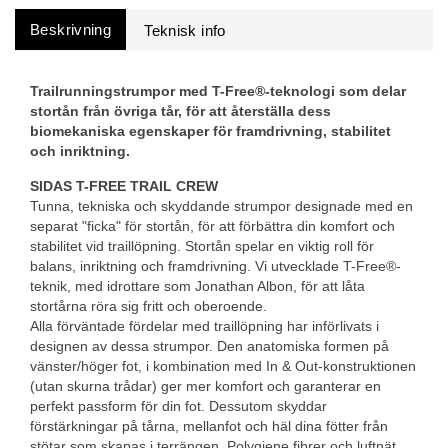
Beskrivning
Trailrunningstrumpor med T-Free®-teknologi som delar
stortån från övriga tår, för att återställa dess
biomekaniska egenskaper för framdrivning, stabilitet
och inriktning.
SIDAS T-FREE TRAIL CREW
Tunna, tekniska och skyddande strumpor designade med en
separat "ficka" för stortån, för att förbättra din komfort och
stabilitet vid traillöpning. Stortån spelar en viktig roll för
balans, inriktning och framdrivning. Vi utvecklade T-Free®-
teknik, med idrottare som Jonathan Albon, för att låta
stortårna röra sig fritt och oberoende.
Alla förväntade fördelar med traillöpning har införlivats i
designen av dessa strumpor. Den anatomiska formen på
vänster/höger fot, i kombination med In & Out-konstruktionen
(utan skurna trådar) ger mer komfort och garanterar en
perfekt passform för din fot. Dessutom skyddar
förstärkningar på tårna, mellanfot och häl dina fötter från
stötar som skapas i terrängen. Polygiene fibrer och luftnät