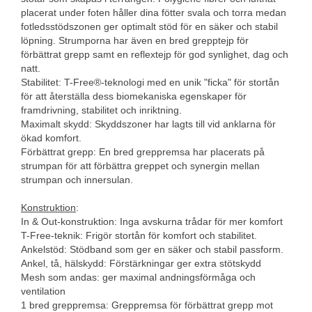
placerat under foten håller dina fötter svala och torra medan
fotledsstödszonen ger optimalt stöd för en säker och stabil
löpning. Strumporna har även en bred grepptejp för
förbättrat grepp samt en reflextejp för god synlighet, dag och
natt.
Stabilitet: T-Free®-teknologi med en unik "ficka" för stortån
för att återställa dess biomekaniska egenskaper för
framdrivning, stabilitet och inriktning.
Maximalt skydd: Skyddszoner har lagts till vid anklarna för
ökad komfort.
Förbättrat grepp: En bred greppremsa har placerats på
strumpan för att förbättra greppet och synergin mellan
strumpan och innersulan.
Konstruktion
:
In & Out-konstruktion: Inga avskurna trådar för mer komfort
T-Free-teknik: Frigör stortån för komfort och stabilitet.
Ankelstöd: Stödband som ger en säker och stabil passform.
Ankel, tå, hälskydd: Förstärkningar ger extra stötskydd
Mesh som andas: ger maximal andningsförmåga och
ventilation
1 bred greppremsa: Greppremsa för förbättrat grepp mot