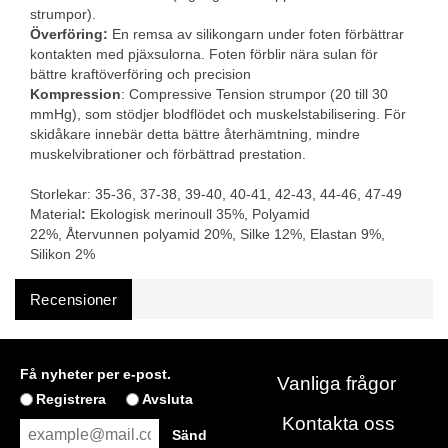
strumpor).
Överföring:
En remsa av silikongarn under foten förbättrar
kontakten med pjäxsulorna. Foten förblir nära sulan för
bättre kraftöverföring och precision
Kompression
: Compressive Tension strumpor (20 till 30
mmHg), som stödjer blodflödet och muskelstabilisering. För
skidåkare innebär detta bättre återhämtning, mindre
muskelvibrationer och förbättrad prestation.
Storlekar: 35-36, 37-38, 39-40, 40-41, 42-43, 44-46, 47-49
Material
:
Ekologisk merinoull 35%, Polyamid
22%, Återvunnen polyamid 20%, Silke 12%, Elastan 9%,
Silikon 2%
Recensioner
Få nyheter per e-post.
Vanliga frågor
Registrera
Avsluta
Kontakta oss