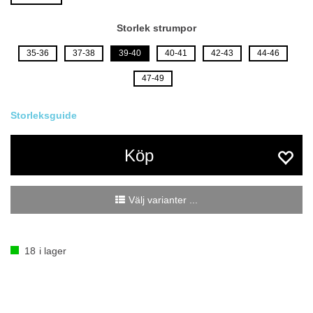
Storlek strumpor
35-36
37-38
39-40
40-41
42-43
44-46
47-49
Köp
Välj varianter ...
18
i lager