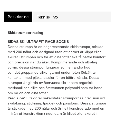
Beskrivning
Skidstrumpor racing
SIDAS SKI ULTRAFIT RACE SOCKS
Denna strumpa är en högpresterande skidstrumpa, stickad
med 200 nålar och designad utan att garnet är klippt eller
skuret i strumpan och för att dina fötter ska få bättre komfort
och precision när du åker. Komprimerande och ultralåg
volym, dessa strumpor fungerar som en andra hud
och det greppande silikongarnet under foten förbättrar
kontakten med pjäxans sulor för en bättre känsla. Dessa
strumpor är gjorda av återvunna fibrer som organisk
merinoull och silke och återvunnen polyamid som tar hand
om miljön och dina fötter.
Precision:
3 faktorer säkerställer strumpornas precision vid
skidåkning: stickning, tjocklek och passform. Dessa strumpor
är stickade med 200 nålar och är helt konstruerade med en
inifrån-ut-konstruktion (inget garn är klippt eller skuret i