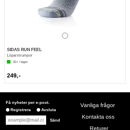
SIDAS RUN FEEL
Löparstrumpor
30+
i lager
249,-
Få nyheter per e-post.
Vanliga frågor
Registrera
Avsluta
Kontakta oss
Returer