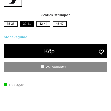
Storlek strumpor
35-38
39-41
42-44
45-47
Köp
Välj varianter ...
18
i lager