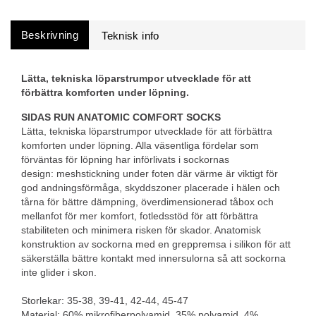
Beskrivning
Lätta, tekniska löparstrumpor utvecklade för att
förbättra komforten under löpning.
SIDAS RUN ANATOMIC COMFORT SOCKS
Lätta, tekniska löparstrumpor utvecklade för att förbättra
komforten under löpning. Alla väsentliga fördelar som
förväntas för löpning har införlivats i sockornas
design: meshstickning under foten där värme är viktigt för
god andningsförmåga, skyddszoner placerade i hälen och
tårna för bättre dämpning, överdimensionerad tåbox och
mellanfot för mer komfort, fotledsstöd för att förbättra
stabiliteten och minimera risken för skador. Anatomisk
konstruktion av sockorna med en greppremsa i silikon för att
säkerställa bättre kontakt med innersulorna så att sockorna
inte glider i skon.
Storlekar: 35-38, 39-41, 42-44, 45-47
Material: 60% mikrofiberpolyamid, 35% polyamid, 4%