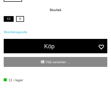
Storlek
XS
S
Köp
Välj varianter ...
11
i lager