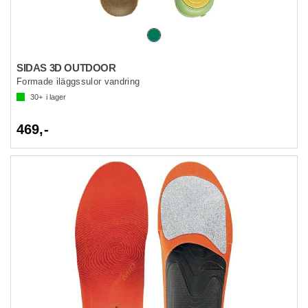
SIDAS 3D OUTDOOR
Formade iläggssulor vandring
30+
i lager
469,-