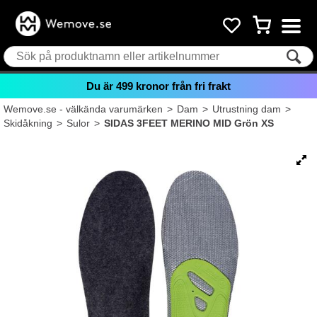
Du är
499
kronor från fri frakt
Wemove.se - välkända varumärken
>
Dam
>
Utrustning dam
>
Skidåkning
>
Sulor
>
SIDAS 3FEET MERINO MID Grön XS