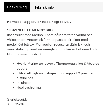
Beskrivning
Formade iläggssulor medelhögt fotvalv
SIDAS 3FEET® MERINO MID
Iläggssulor med Merinoull som håller fötterna varma och
välisolerade. Anatomisk form anpassad för fötter med
medelhögt fotvalv. Merinoullen reduserar dålig lukt och
säkerställer optimal värmereglering. Sulan är förformad och
klar att användas direkt.
Hybrid Merino top cover : Thermoregulation & Absorbs
odours
EVA shell high arch shape : foot support & presure
distribution
Insulation
Heel cushioning
Storleksguide:
XS = 35-36