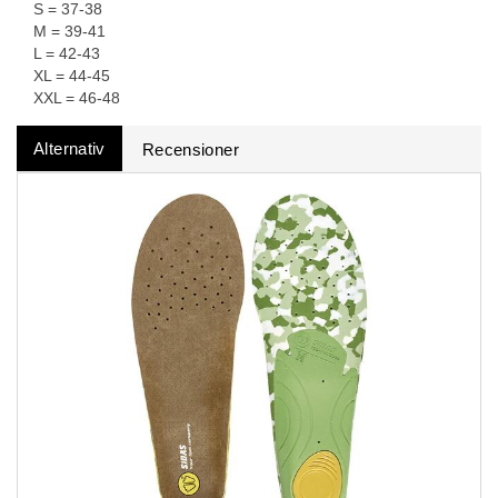
S = 37-38
M = 39-41
L = 42-43
XL = 44-45
XXL = 46-48
Alternativ
Recensioner