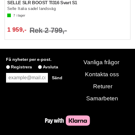
SELLE SLR BOOST TI316 Svart S1
Selle Italia sadel landsväg
7
i lager
1 959,-
Rek 2 799,-
Få nyheter per e-post.
Vanliga frågor
Registrera
Avsluta
Kontakta oss
Returer
Samarbeten