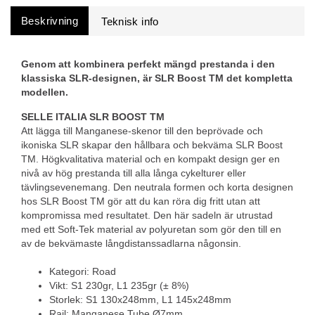
Beskrivning
Genom att kombinera perfekt mängd prestanda i den
klassiska SLR-designen, är SLR Boost TM det kompletta
modellen.
SELLE ITALIA SLR BOOST TM
Att lägga till Manganese-skenor till den beprövade och
ikoniska SLR skapar den hållbara och bekväma SLR Boost
TM. Högkvalitativa material och en kompakt design ger en
nivå av hög prestanda till alla långa cykelturer eller
tävlingsevenemang. Den neutrala formen och korta designen
hos SLR Boost TM gör att du kan röra dig fritt utan att
kompromissa med resultatet. Den här sadeln är utrustad
med ett Soft-Tek material av polyuretan som gör den till en
av de bekvämaste långdistanssadlarna någonsin.
Kategori: Road
Vikt: S1 230gr, L1 235gr (± 8%)
Storlek: S1 130x248mm, L1 145x248mm
Rail: Manganese Tube Ø7mm