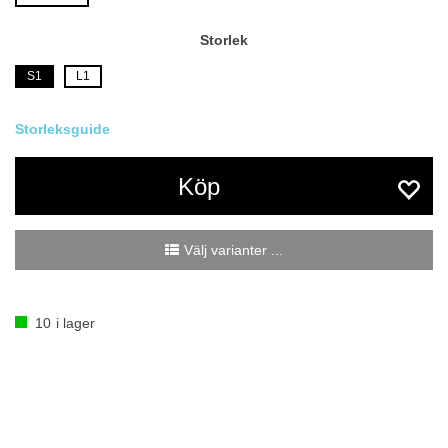
Storlek
S1
L1
Köp
Välj varianter ...
10
i lager