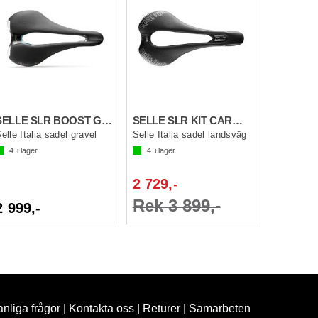
SELLE SLR BOOST GRAVEL TI316 SF Svart S3
SELLE SLR KIT CARBON SUPERFLOW Svart S3
elle Italia sadel gravel
Selle Italia sadel landsväg
4
i lager
4
i lager
2 729,-
Rek 3 899,-
2 999,-
nliga frågor
|
Kontakta oss
|
Returer
|
Samarbeten