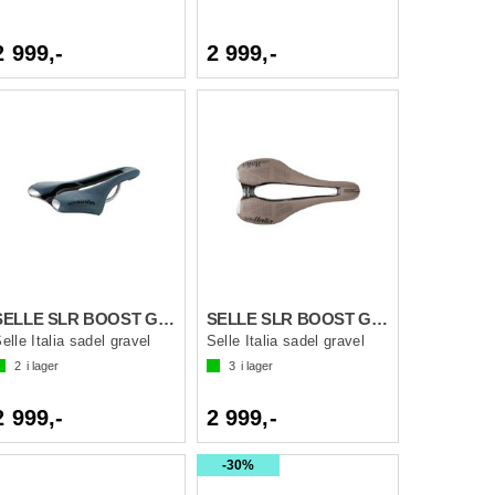
2 999,-
2 999,-
SELLE SLR BOOST GRAVEL TI316 SF Blå S3
SELLE SLR BOOST GRAVEL TI316 SF Brun S3
elle Italia sadel gravel
Selle Italia sadel gravel
2
i lager
3
i lager
2 999,-
2 999,-
30%