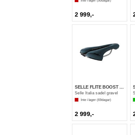
Inte i lager (
50
dagar)
2 999,-
SELLE FLITE BOOST GRAVEL TI316SF Blå S3
Selle Italia sadel gravel
S
Inte i lager (
69
dagar)
2 999,-