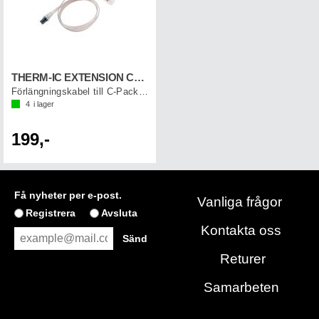
THERM-IC EXTENSION CORD 80 CM (1 par)
Förlängningskabel till C-Pack batterier
4
i lager
199,-
Få nyheter per e-post.
Vanliga frågor
Registrera
Avsluta
Kontakta oss
Returer
Samarbeten