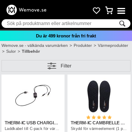
Du är
499
kronor från fri frakt
Wemove.se - välkända varumärken
>
Produkter
>
Värmeprodukter
>
Sulor
>
Tillbehör
Filter
Betyg:
5.0 utav 5 st
THERM-IC USB CHARGING CABLE C-PACK
THERM-IC CAMBRELLE COVERS
Laddkabel till C-pack för värmesulor
Skydd för värmeelement (1 par)