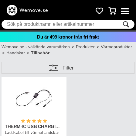
Du är
499
kronor från fri frakt
Wemove.se - välkända varumärken
>
Produkter
>
Värmeprodukter
>
Handskar
>
Tillbehör
Filter
Betyg:
5.0 utav 5 stjärnor
THERM-IC USB CHARGING CABLE POWERGLOVES
Laddkabel till värmehandskar