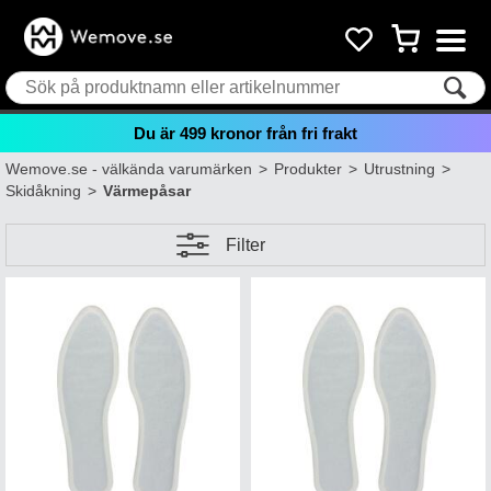
Du är
499
kronor från fri frakt
Wemove.se - välkända varumärken
>
Produkter
>
Utrustning
>
Skidåkning
>
Värmepåsar
Filter