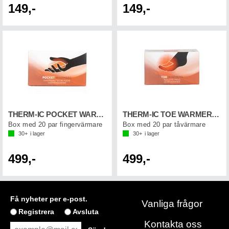
149,-
149,-
THERM-IC POCKET WARMER (20-p)
THERM-IC TOE WARMER (20-p)
Box med 20 par fingervärmare
Box med 20 par tåvärmare
30+
i lager
30+
i lager
499,-
499,-
Få nyheter per e-post.
Vanliga frågor
Registrera
Avsluta
Kontakta oss