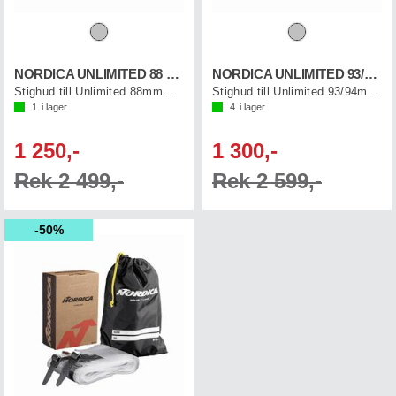
NORDICA UNLIMITED 88 SKIN
NORDICA UNLIMITED 93/94 SKIN
Stighud till Unlimited 88mm skidor
Stighud till Unlimited 93/94mm skidor
1
i lager
4
i lager
1 250,-
1 300,-
Rek 2 499,-
Rek 2 599,-
50%