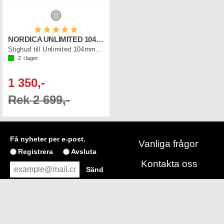
Betyg:
5.0 utav 5 stjärnor
NORDICA UNLIMITED 104 SKIN
Stighud till Unlimited 104mm skidor
2
i lager
1 350,-
Rek 2 699,-
Få nyheter per e-post.
Vanliga frågor
Registrera
Avsluta
Kontakta oss
Returer
Samarbeten