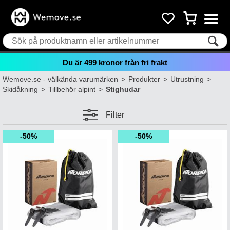
Du är
499
kronor från fri frakt
Wemove.se - välkända varumärken
>
Produkter
>
Utrustning
>
Skidåkning
>
Tillbehör alpint
>
Stighudar
Filter
50%
50%