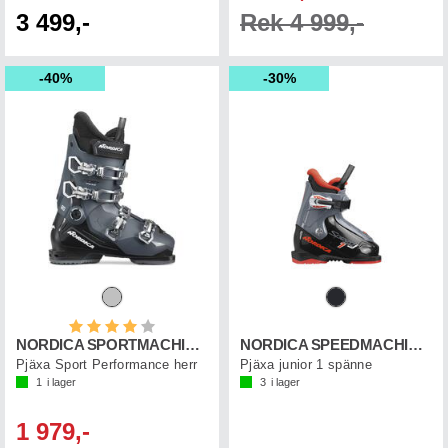
3 499,-
Rek 4 999,-
40%
30%
Betyg:
4.0 utav 5 stjärnor
NORDICA SPORTMACHINE 3 80
NORDICA SPEEDMACHINE J 1
Pjäxa Sport Performance herr
Pjäxa junior 1 spänne
1
i lager
3
i lager
1 979,-