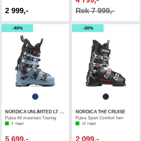
2 999,-
Rek 7 999,-
40%
30%
NORDICA UNLIMITED LT 130 DYN
NORDICA THE CRUISE
Pjäxa All mountain Touring
Pjäxa Sport Comfort herr
3
i lager
18
i lager
5 699,-
2 099,-