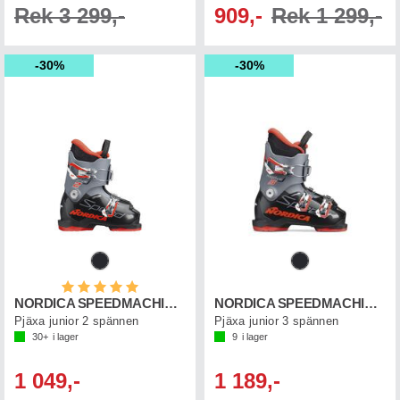
Rek 3 299,-
909,-
Rek 1 299,-
30%
30%
Betyg:
5.0 utav 5 stjärnor
NORDICA SPEEDMACHINE J 2
NORDICA SPEEDMACHINE J 3
Pjäxa junior 2 spännen
Pjäxa junior 3 spännen
30+
i lager
9
i lager
1 049,-
1 189,-