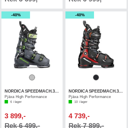
40%
40%
NORDICA SPEEDMACH.3 120 GW
NORDICA SPEEDMACH.3 130 S GW
Pjäxa High Performance
Pjäxa High Performance
6
i lager
10
i lager
3 899,-
4 739,-
Rek 6 499,-
Rek 7 899,-