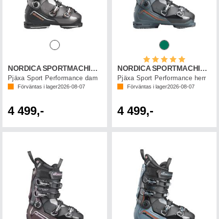
Betyg:
5.0 utav 5 st
NORDICA SPORTMACHINE 3 85 W GW
NORDICA SPORTMACHINE 3 100 GW
Pjäxa Sport Performance dam
Pjäxa Sport Performance herr
Förväntas i lager
2026-08-07
Förväntas i lager
2026-08-07
4 499,-
4 499,-