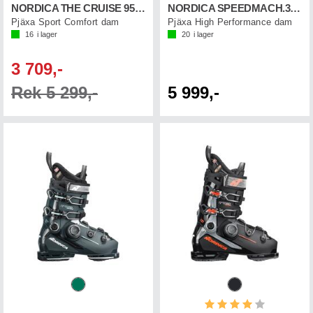
NORDICA THE CRUISE 95 W GW
NORDICA SPEEDMACH.3 BOA 95W GW
Pjäxa Sport Comfort dam
Pjäxa High Performance dam
16
i lager
20
i lager
3 709,-
Rek 5 299,-
5 999,-
Betyg:
4.0 utav 5 st