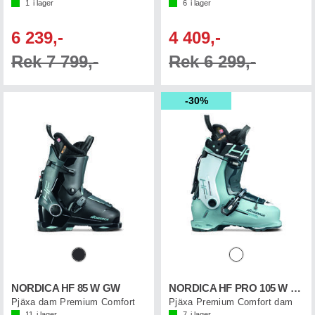
1
i lager
6
i lager
6 239,-
4 409,-
Rek 7 799,-
Rek 6 299,-
30%
NORDICA HF 85 W GW
NORDICA HF PRO 105 W GW
Pjäxa dam Premium Comfort
Pjäxa Premium Comfort dam
11
i lager
7
i lager