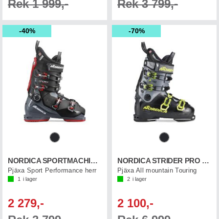
Rek 1 999,-
Rek 3 799,-
40%
70%
NORDICA SPORTMACHINE 3 90
NORDICA STRIDER PRO 130 DYN
Pjäxa Sport Performance herr
Pjäxa All mountain Touring
1
i lager
2
i lager
2 279,-
2 100,-