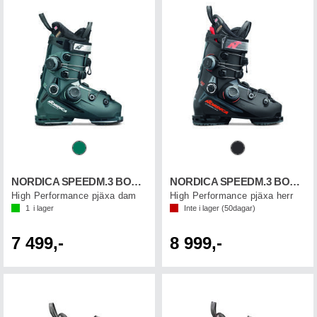
NORDICA SPEEDM.3 BOA DD 105WGW
NORDICA SPEEDM.3 BOA DD 130 GW
High Performance pjäxa dam
High Performance pjäxa herr
1
i lager
Inte i lager (
50
dagar)
7 499,-
8 999,-