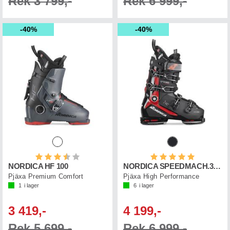
Rek 3 799,-
Rek 6 999,-
40%
40%
Betyg:
3.5 utav 5 stjärnor
Betyg:
5.0 utav 5 st
NORDICA HF 100
NORDICA SPEEDMACH.3 130 GW
Pjäxa Premium Comfort
Pjäxa High Performance
1
i lager
6
i lager
3 419,-
4 199,-
Rek 5 699,-
Rek 6 999,-