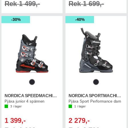
Rek 1 499,-
Rek 1 699,-
30%
40%
NORDICA SPEEDMACHINE J 4
NORDICA SPORTMACHINE 3 75 W
Pjäxa junior 4 spännen
Pjäxa Sport Performance dam
3
i lager
1
i lager
1 399,-
2 279,-