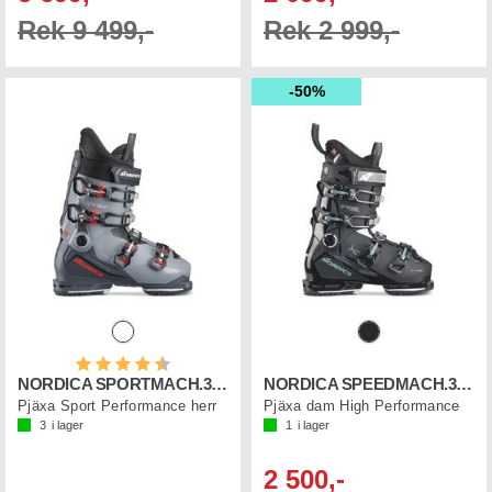
Rek 9 499,-
Rek 2 999,-
50%
Betyg:
4.6 utav 5 stjärnor
NORDICA SPORTMACH.3 90 X GW
NORDICA SPEEDMACH.3 95 X W GW
Pjäxa Sport Performance herr
Pjäxa dam High Performance
3
i lager
1
i lager
2 500,-