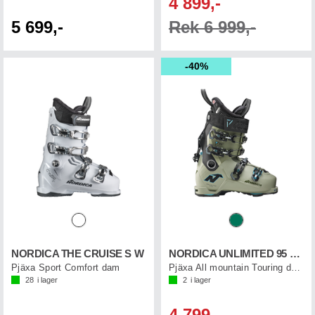
4 899,-
5 699,-
Rek 6 999,-
40%
NORDICA THE CRUISE S W
NORDICA UNLIMITED 95 W DYN
Pjäxa Sport Comfort dam
Pjäxa All mountain Touring dam
28
i lager
2
i lager
4 799,-