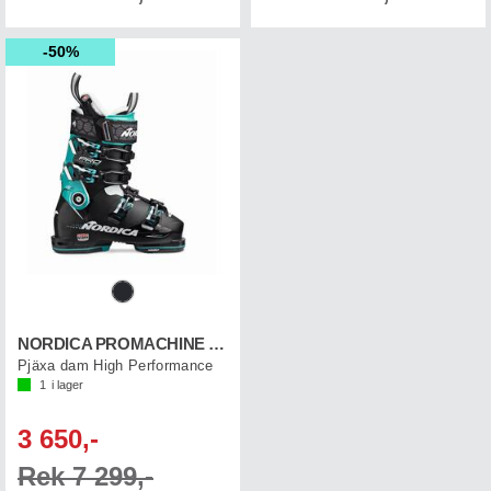
50%
NORDICA PROMACHINE 115 W GW
Pjäxa dam High Performance
1
i lager
3 650,-
Rek 7 299,-