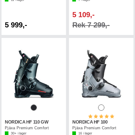
5 109,-
5 999,-
Rek 7 299,-
Betyg:
5.0 utav 5 st
NORDICA HF 110 GW
NORDICA HF 100
Pjäxa Premium Comfort
Pjäxa Premium Comfort
30+
i lager
16
i lager