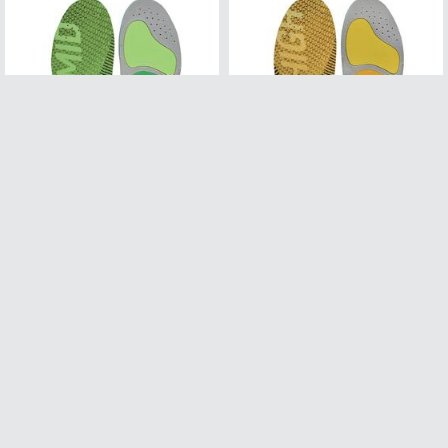
SIDAS 3FEET RUN PROTECT MID
SIDAS 3FEET RUN PROTECT HIGH
Formade iläggssulor medelhögt fotvalv
Formade iläggssulor högt fotvalv
30+
i lager
30+
i lager
549,-
549,-
50%