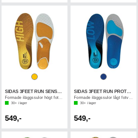
SIDAS 3FEET RUN SENSE HIGH
SIDAS 3FEET RUN PROTECT LOW
Formade iläggssulor högt fotvalv
Formade iläggssulor lågt fotvalv
30+
i lager
30+
i lager
549,-
549,-