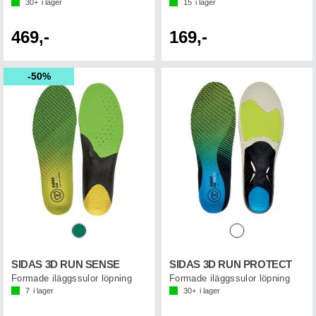
30+
i lager
15
i lager
469,-
169,-
50%
SIDAS 3D RUN SENSE
SIDAS 3D RUN PROTECT
Formade iläggssulor löpning
Formade iläggssulor löpning
7
i lager
30+
i lager