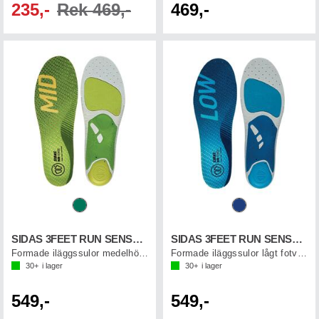
235,-
Rek 469,-
469,-
SIDAS 3FEET RUN SENSE MID
SIDAS 3FEET RUN SENSE LOW
Formade iläggssulor medelhögt fotvalv
Formade iläggssulor lågt fotvalv
30+
i lager
30+
i lager
549,-
549,-