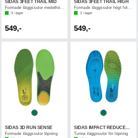
SIDAS 3FEET TRAIL MID
SIDAS 3FEET TRAIL HIGH
Formade iläggssulor medelhögt fotvalv
Formade iläggssulor högt fotvalv
9
i lager
3
i lager
549,-
549,-
SIDAS 3D RUN SENSE
SIDAS IMPACT REDUCER DUAL FOAM
Formade iläggssulor löpning
Tunna iläggssulor för löpning