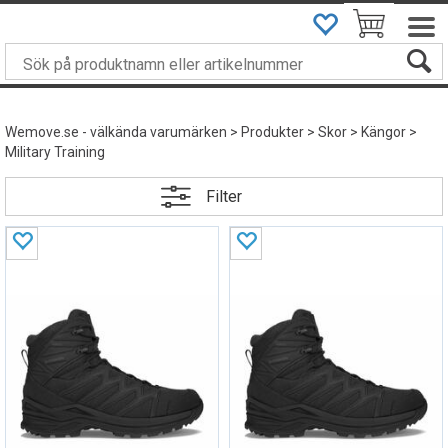
DU ÄR
499
KRONOR FRÅN FRI FRAKT
Wemove.se - välkända varumärken
>
Produkter
>
Skor
>
Kängor
>
Military Training
Filter