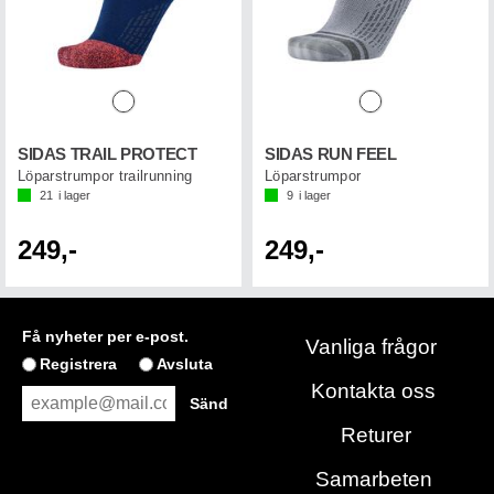
SIDAS TRAIL PROTECT
SIDAS RUN FEEL
Löparstrumpor trailrunning
Löparstrumpor
21
i lager
9
i lager
249,-
249,-
Få nyheter per e-post.
Vanliga frågor
Registrera
Avsluta
Kontakta oss
Returer
Samarbeten