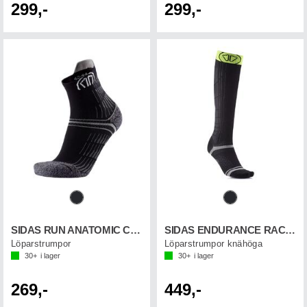
299,-
299,-
SIDAS RUN ANATOMIC COMFORT
SIDAS ENDURANCE RAC.KNEE
Löparstrumpor
Löparstrumpor knähöga
30+
i lager
30+
i lager
269,-
449,-