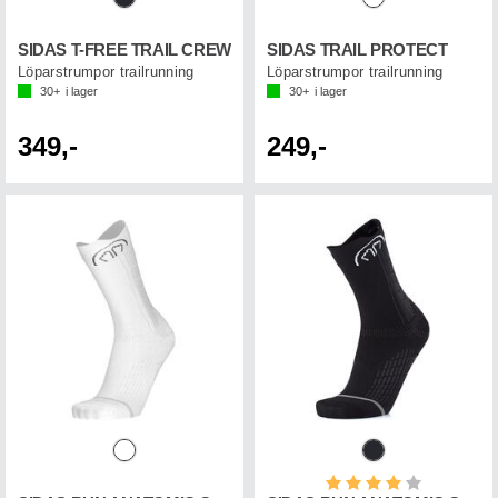
SIDAS T-FREE TRAIL CREW
SIDAS TRAIL PROTECT
Löparstrumpor trailrunning
Löparstrumpor trailrunning
30+
i lager
30+
i lager
349,-
249,-
Betyg:
4.0 utav 5 st