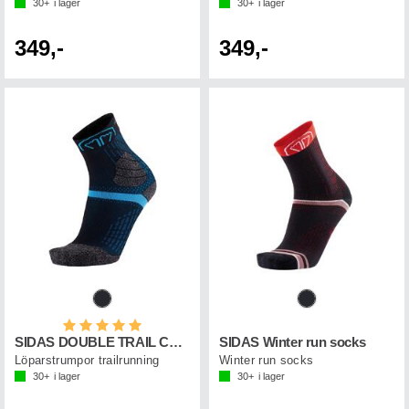
30+
i lager
30+
i lager
349,-
349,-
Betyg:
5.0 utav 5 stjärnor
SIDAS DOUBLE TRAIL CREW
SIDAS Winter run socks
Löparstrumpor trailrunning
Winter run socks
30+
i lager
30+
i lager