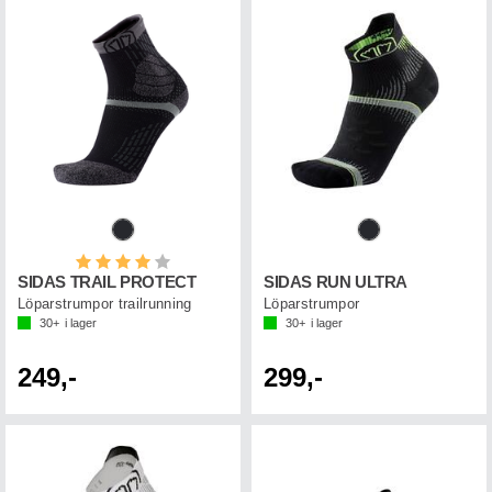
Betyg:
4.0 utav 5 stjärnor
SIDAS TRAIL PROTECT
SIDAS RUN ULTRA
Löparstrumpor trailrunning
Löparstrumpor
30+
i lager
30+
i lager
249,-
299,-