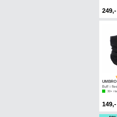
249,-
B
Buff i fle
30+
i l
149,-