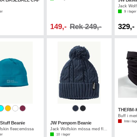
URA BASEBALL CAP
JW Baseb
Jack Wolf
ger
9
i lager
149,-
Rek 249,-
329,-
Buff i mer
Inte i lag
Stuff Beanie
JW Pompom Beanie
fskin fleecemössa
Jack Wolfskin mössa med fleecefoder
ger
10
i lager