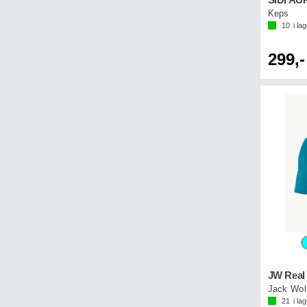
SIDI A
Keps
10
i la
299,-
JW Real 
Jack Wol
21
i la