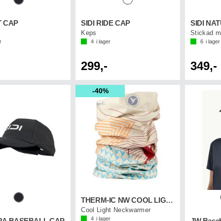
T CAP
SIDI RIDE CAP
SIDI NA
Keps
Stickad 
r
4
i lager
6
i lager
299,-
349,-
40%
THERM-IC NW COOL LIGHT Colibri
Cool Light Neckwarmer
4
i lager