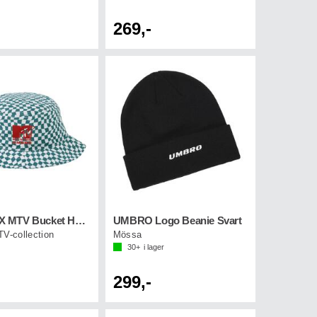
269,-
UMBRO X MTV Bucket Hat Grön/Vit
UMBRO Logo Beanie Svart
TV-collection
Mössa
30+
i lager
299,-