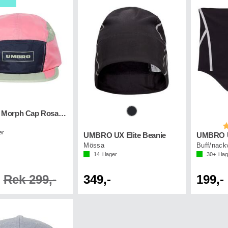
UMBRO Morph Cap Rosa/Marin
B
er
UMBRO UX Elite Beanie
Mössa
Buff/nack
14
i lager
30+
i la
Rek 299,-
349,-
199,-