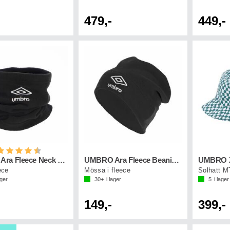
479,-
449,-
etyg:
4.5 utav 5 stjärnor
UMBRO Ara Fleece Neck Svart
UMBRO Ara Fleece Beanie Svart
ece
Mössa i fleece
Solhatt M
ager
30+
i lager
5
i lager
149,-
399,-