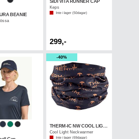
SIDI VITA RUNNER CAP
Keps
Inte i lager (
50
dagar)
TURA BEANIE
mössa
299,-
40%
THERM-IC NW COOL LIGHT Carbon Thermic
Cool Light Neckwarmer
Inte i lager (
69
dagar)