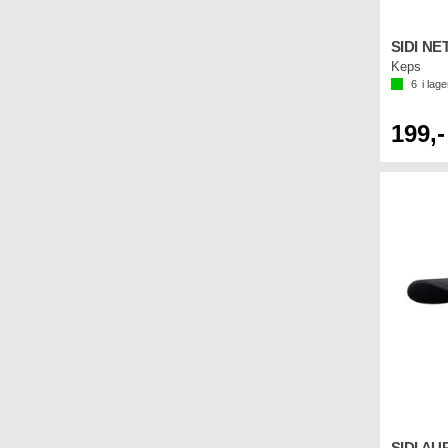
SIDI NE
Keps
6
i lage
199,-