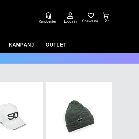
0,-
Logga in
KAMPANJ
OUTLET