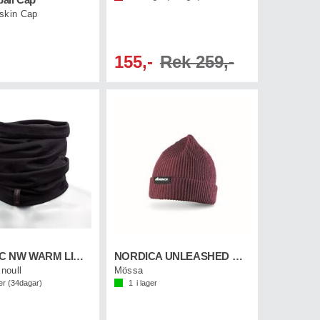
all Cap
skin Cap
155,-
Rek 259,-
THERM-IC NW WARM LIGHT NATURAL Svart
NORDICA UNLEASHED BEANIE Vinröd
inoull
Mössa
er (
34
dagar)
1
i lager