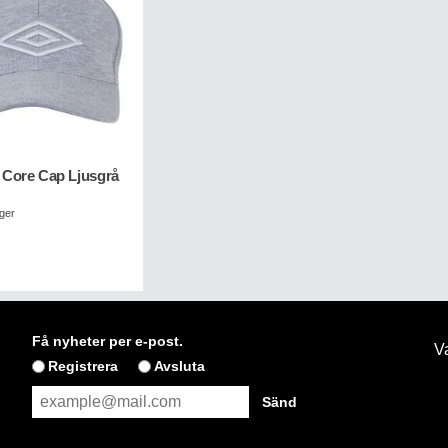
ore Cap Ljusgrå
ager
Få nyheter per e-post.
Va
Registrera
Avsluta