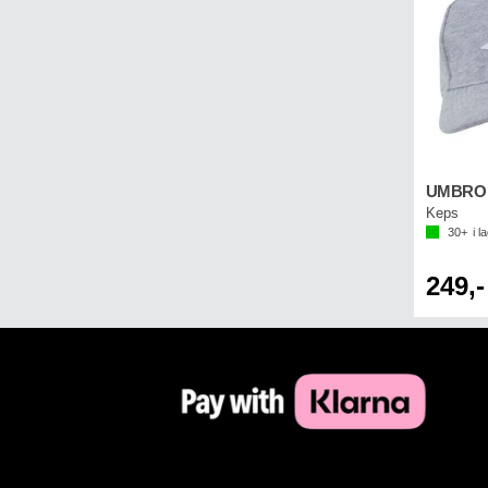
UMBRO C
Keps
30+
i l
249,-