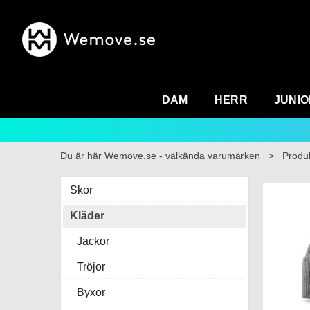
DAM
HERR
JUNIO
Du är här
Wemove.se - välkända varumärken
>
Produ
Skor
Kläder
Jackor
Tröjor
Byxor