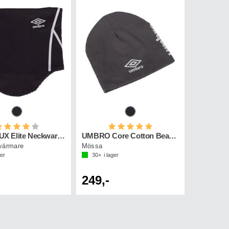
etyg:
4.0 utav 5 stjärnor
Betyg:
5.0 utav 5 stjärnor
UMBRO UX Elite Neckwarmer
UMBRO Core Cotton Beanie
värmare
Mössa
ger
30+
i lager
249,-