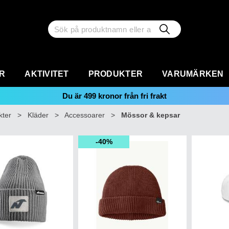
R
AKTIVITET
PRODUKTER
VARUMÄRKEN
Du är
499
kronor från fri frakt
kter
>
Kläder
>
Accessoarer
>
Mössor & kepsar
40%