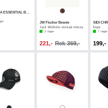
NORDICA ESSENTIAL BEANIE Grå
ager
JW Fischer Beanie
SIDI CH
Jack Wolfskin stickad mössa
Keps
3
i lager
7
i lager
221,-
Rek 369,-
199,-