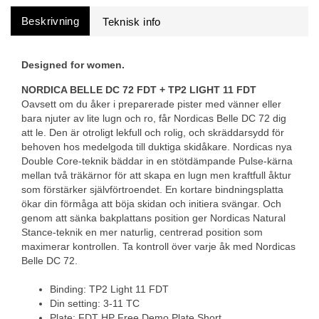
Beskrivning
Designed for women.
NORDICA BELLE DC 72 FDT + TP2 LIGHT 11 FDT
Oavsett om du åker i preparerade pister med vänner eller
bara njuter av lite lugn och ro, får Nordicas Belle DC 72 dig
att le. Den är otroligt lekfull och rolig, och skräddarsydd för
behoven hos medelgoda till duktiga skidåkare. Nordicas nya
Double Core-teknik bäddar in en stötdämpande Pulse-kärna
mellan två träkärnor för att skapa en lugn men kraftfull åktur
som förstärker självförtroendet. En kortare bindningsplatta
ökar din förmåga att böja skidan och initiera svängar. Och
genom att sänka bakplattans position ger Nordicas Natural
Stance-teknik en mer naturlig, centrerad position som
maximerar kontrollen. Ta kontroll över varje åk med Nordicas
Belle DC 72.
Binding: TP2 Light 11 FDT
Din setting: 3-11 TC
Plate: FDT HP Free Demo Plate Short