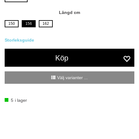
Längd cm
150
156
162
Köp
Välj varianter ...
5
i lager