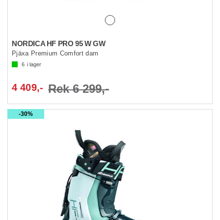
NORDICA HF PRO 95 W GW
Pjäxa Premium Comfort dam
6
i lager
4 409,-
Rek 6 299,-
30%