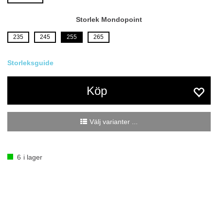
Storlek Mondopoint
235
245
255
265
Köp
Välj varianter ...
6
i lager