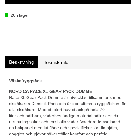
20
i lager
Beskrivning
Väska/ryggsäck
NORDICA RACE XL GEAR PACK DOMME
Race XL Gear Pack Domme är utvecklad tillsammans med
skidåkaren Dominik Paris och är den ultimata ryggsäcken för
alla skidåkare. Med ett stort huvudfack på hela 70
liter och hållbara, väderbeständiga material håller den din
utrustning säker och torr i alla väder. Vadderade axelband,
en bakpanel med luftflöde och specialfickor för din hjälm,
goggles och pjäxor säkerställer komfort och perfekt