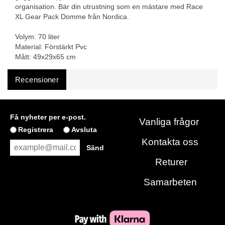
organisation. Bär din utrustning som en mästare med Race
XL Gear Pack Domme från Nordica.
Volym: 70 liter
Material: Förstärkt Pvc
Mått: 49x29x65 cm
Recensioner
Få nyheter per e-post.
Vanliga frågor
Registrera
Avsluta
Kontakta oss
Returer
Samarbeten